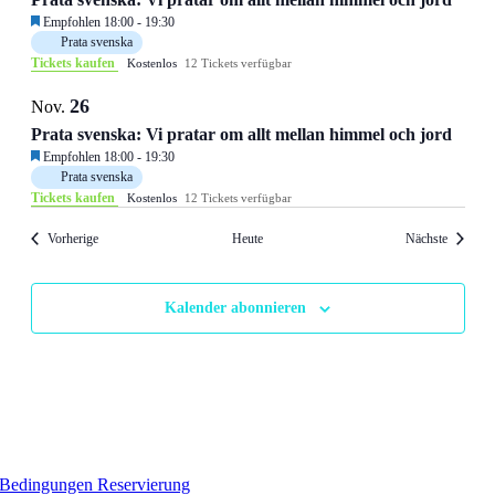
Empfohlen
18:00
-
19:30
Prata svenska
Tickets kaufen
Kostenlos
12 Tickets verfügbar
26
Nov.
Prata svenska: Vi pratar om allt mellan himmel och jord
Empfohlen
18:00
-
19:30
Prata svenska
Tickets kaufen
Kostenlos
12 Tickets verfügbar
Veranstaltungen
Veransta
Vorherige
Heute
Nächste
Kalender abonnieren
Bedingungen Reservierung