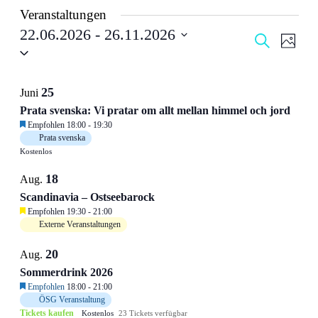
Veranstaltungen
22.06.2026
 - 
26.11.2026
Veranstal
Veran
Suche
Foto
Datum
Ansic
Suche
auswählen.
Navig
und
List
25
Juni
Ansichten
of
Prata svenska: Vi pratar om allt mellan himmel och jord
Navigati
Veranstaltungen
Empfohlen
18:00
-
19:30
in
Prata svenska
Photo
Kostenlos
View
18
Aug.
Scandinavia – Ostseebarock
Empfohlen
19:30
-
21:00
Externe Veranstaltungen
20
Aug.
Sommerdrink 2026
Empfohlen
18:00
-
21:00
ÖSG Veranstaltung
Tickets kaufen
Kostenlos
23 Tickets verfügbar