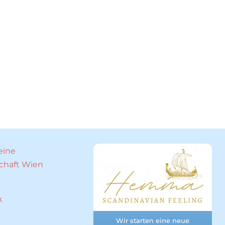
eine
chaft Wien
k
Wir starten
eine neue