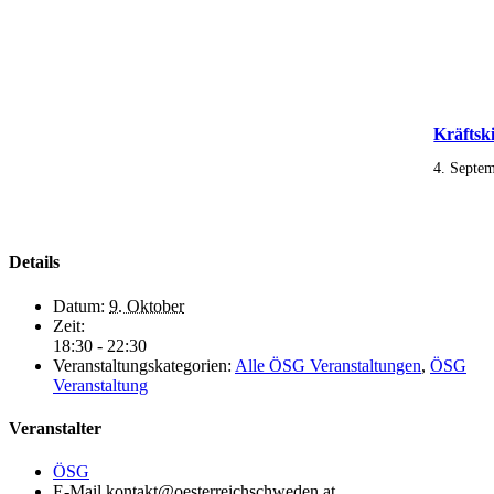
Kräftsk
4. Septe
Details
Datum:
9. Oktober
Zeit:
18:30 - 22:30
Veranstaltungskategorien:
Alle ÖSG Veranstaltungen
,
ÖSG
Veranstaltung
Veranstalter
ÖSG
E-Mail
kontakt@oesterreichschweden.at