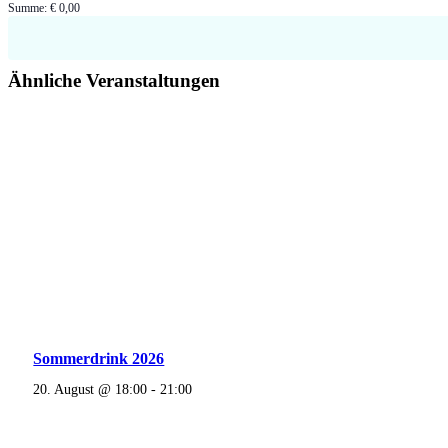
Summe:
€
0,00
Ticketsanzahl
Kök
für
(Student)
Öppet
Ähnliche Veranstaltungen
Kök
(Student)
Sommerdrink 2026
20. August @ 18:00
-
21:00