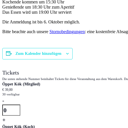
Kochende kommen um 15:30 Uhr
Genießende um 18:30 Uhr zum Aperitif
Das Essen wird um 19:00 Uhr serviert
Die Anmeldung ist bis 6. Oktober möglich.
Bitte beachte auch unsere
Stornobedingungen
: eine kostenfreie Absa
Zum Kalender hinzufügen
Tickets
Die unten stehende Nummer beinhaltet Tickets für diese Veranstaltung aus dem Warenkorb. Du
Öppet Kök (Mitglied)
€
39,00
30
verfügbar
Verringern
-
der
Anzahl
Ticketanzahl
Erhöhe
+
für
die
Öppet
Öppet Kök (Koch)