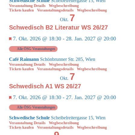
Schwedische Schule
Scheibelreitergasse 15, Wien
Veranstaltung Details
Wegbeschreibung
Tickets kaufen
Veranstaltungsdetails
Wegbeschreibung
7
Okt.
Schwedisch B2 Literatur WS 26/27
Empfohlen
7. Okt. 2026 @ 18:30
-
28. Jan. 2027 @ 20:00
Alle ÖSG Veranstaltungen
Café Raimann
Schönbrunner Str. 285, Wien
Veranstaltung Details
Wegbeschreibung
Tickets kaufen
Veranstaltungsdetails
Wegbeschreibung
7
Okt.
Schwedisch A1 WS 26/27
Empfohlen
7. Okt. 2026 @ 18:30
-
27. Jan. 2027 @ 20:00
Alle ÖSG Veranstaltungen
Schwedische Schule
Scheibelreitergasse 15, Wien
Veranstaltung Details
Wegbeschreibung
Tickets kaufen
Veranstaltungsdetails
Wegbeschreibung