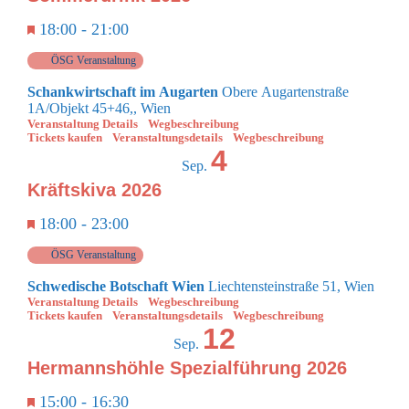
Empfohlen
18:00
-
21:00
WARENKORB
ÖSG Veranstaltung
Schankwirtschaft im Augarten
Obere Augartenstraße
1A/Objekt 45+46,, Wien
Veranstaltung Details
Wegbeschreibung
Tickets kaufen
Veranstaltungsdetails
Wegbeschreibung
4
Sep.
Kräftskiva 2026
Empfohlen
18:00
-
23:00
ÖSG Veranstaltung
Schwedische Botschaft Wien
Liechtensteinstraße 51, Wien
Veranstaltung Details
Wegbeschreibung
Tickets kaufen
Veranstaltungsdetails
Wegbeschreibung
12
Sep.
Hermannshöhle Spezialführung 2026
Empfohlen
15:00
-
16:30