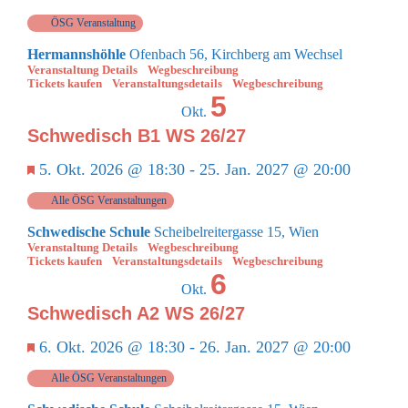
ÖSG Veranstaltung
Hermannshöhle
Ofenbach 56, Kirchberg am Wechsel
Veranstaltung Details
Wegbeschreibung
Tickets kaufen
Veranstaltungsdetails
Wegbeschreibung
5
Okt.
Schwedisch B1 WS 26/27
Empfohlen
5. Okt. 2026 @ 18:30
-
25. Jan. 2027 @ 20:00
Alle ÖSG Veranstaltungen
Schwedische Schule
Scheibelreitergasse 15, Wien
Veranstaltung Details
Wegbeschreibung
Tickets kaufen
Veranstaltungsdetails
Wegbeschreibung
6
Okt.
Schwedisch A2 WS 26/27
Empfohlen
6. Okt. 2026 @ 18:30
-
26. Jan. 2027 @ 20:00
Alle ÖSG Veranstaltungen