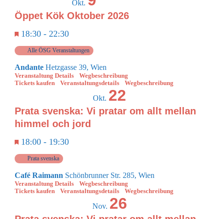
9
Okt.
Öppet Kök Oktober 2026
Empfohlen
18:30
-
22:30
Alle ÖSG Veranstaltungen
Andante
Hetzgasse 39, Wien
Veranstaltung Details
Wegbeschreibung
Tickets kaufen
Veranstaltungsdetails
Wegbeschreibung
22
Okt.
Prata svenska: Vi pratar om allt mellan
himmel och jord
Empfohlen
18:00
-
19:30
Prata svenska
Café Raimann
Schönbrunner Str. 285, Wien
Veranstaltung Details
Wegbeschreibung
Tickets kaufen
Veranstaltungsdetails
Wegbeschreibung
26
Nov.
Prata svenska: Vi pratar om allt mellan