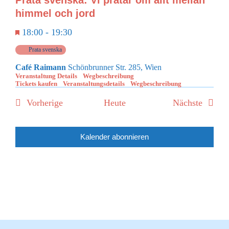
himmel och jord
Empfohlen
18:00
-
19:30
Prata svenska
Café Raimann
Schönbrunner Str. 285, Wien
Veranstaltung Details
Wegbeschreibung
Tickets kaufen
Veranstaltungsdetails
Wegbeschreibung
Veranstaltungen
Verans
Vorherige
Heute
Nächste
Kalender abonnieren