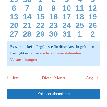
und
Veranstaltungen
0
0
0
0
0
0
0
6
7
8
9
10
11
12
Veranstaltungen
Veranstaltungen
Veranstaltungen
Veranstaltung
Veranstalt
Veranst
Vera
Ansic
WARENKORB
0
0
0
0
0
0
0
13
14
15
16
17
18
19
Veranstaltungen
Veranstaltungen
Veranstaltungen
Veranstaltung
Veranstaltu
Veranst
Vera
Navi
0
0
0
0
0
0
0
20
21
22
23
24
25
26
Veranstaltungen
Veranstaltungen
Veranstaltungen
Veranstaltunge
Veranstaltu
Veranst
Vera
0
0
0
0
0
0
0
27
28
29
30
31
1
2
Veranstaltungen
Veranstaltungen
Veranstaltungen
Veranstaltunge
Veranstaltu
Veranst
Vera
Veranstaltungen
Veranstaltungen
Veranstaltungen
Veranstaltunge
Veranstaltu
Veranst
Vera
Es wurden keine Ergebnisse für diese Ansicht gefunden.
Hier geht es zu den
nächsten bevorstehenden
Hinweis
Veranstaltungen
.
Juni
Dieser Monat
Aug.
Kalender abonnieren