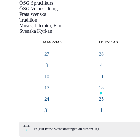
ÖSG Sprachkurs
ÖSG Veranstaltung
Prata svenska
Tradition
Musik, Literatur, Film
Svenska Kyrkan
Kalender
M
MONTAG
D
DIENSTAG
von
0
0
27
28
Veranstaltungen
Veranstaltungen
Veranstaltungen
0
0
3
4
Veranstaltungen
Veranstaltungen
0
0
10
11
Veranstaltungen
Veranstaltungen
hat
0
1
17
18
Veranstaltungen
Veranstaltungen
Veranstaltung
vorgestellt
0
0
24
25
Veranstaltungen
Veranstaltungen
0
0
31
1
Veranstaltungen
Veranstaltungen
Es gibt keine Veranstaltungen an diesem Tag.
Hinweis