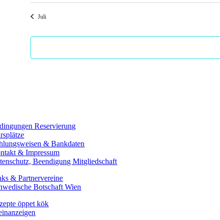
Juli
dingungen Reservierung
rsplätze
hlungsweisen & Bankdaten
ntakt & Impressum
tenschutz, Beendigung Mitgliedschaft
nks & Partnervereine
hwedische Botschaft Wien
zepte öppet kök
einanzeigen