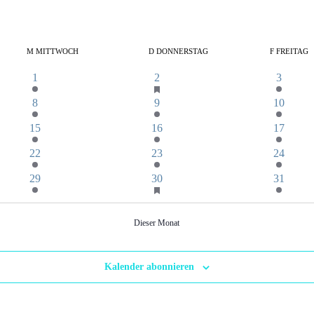
M
MITTWOCH
D
DONNERSTAG
F
FREITAG
hat
1
2
1
1
2
3
Veranstaltungen
Veranstaltung
Veranstaltungen
Veransta
vorgestellt
1
1
1
8
9
10
Veranstaltung
Veranstaltung
Veransta
1
1
1
15
16
17
Veranstaltung
Veranstaltung
Veransta
1
1
1
22
23
24
Veranstaltung
Veranstaltung
Veransta
hat
1
3
2
29
30
31
Veranstaltungen
Veranstaltung
Veranstaltungen
Veransta
vorgestellt
Dieser Monat
Kalender abonnieren