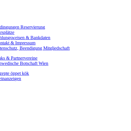
dingungen Reservierung
rsplätze
hlungsweisen & Bankdaten
ntakt & Impressum
tenschutz, Beendigung Mitgliedschaft
nks & Partnervereine
hwedische Botschaft Wien
zepte öppet kök
einanzeigen