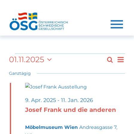
Zum
Inhalt
springen
To
Na
HOME
Veranstaltung
Ve
01.11.2025
Suche
ÜBER UNS
Vera
Tag
Datum
An
Ganztägig
wählen.
für
EVENTS
Suc
Na
KURSE
und
1.
9. Apr. 2025
-
11. Jan. 2026
KALENDER
Ansi
Josef Frank und die anderen
Nov.
KONTAKT
Navi
Möbelmuseum Wien
Andreasgasse 7,
MEIN KONTO