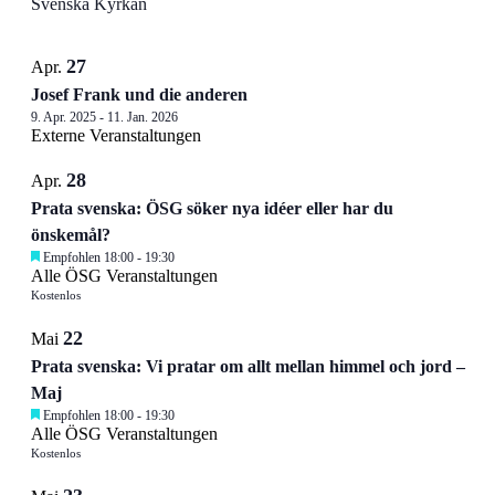
Svenska Kyrkan
List
27
Apr.
of
Josef Frank und die anderen
Veranstaltungen
9. Apr. 2025
-
11. Jan. 2026
in
Externe Veranstaltungen
Photo
28
Apr.
View
Prata svenska: ÖSG söker nya idéer eller har du
önskemål?
Empfohlen
18:00
-
19:30
Alle ÖSG Veranstaltungen
Kostenlos
22
Mai
Prata svenska: Vi pratar om allt mellan himmel och jord –
Maj
Empfohlen
18:00
-
19:30
Alle ÖSG Veranstaltungen
Kostenlos