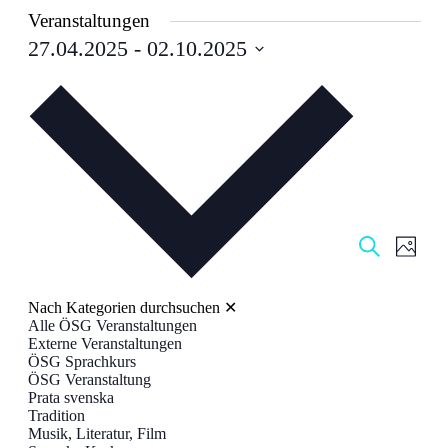
Veranstaltungen
27.04.2025
 - 
02.10.2025
Datum
auswählen.
Veranstal
Veran
Suche
Foto
Ansic
Suche
Navig
und
Nach Kategorien durchsuchen
✕
Ansichten
Alle ÖSG Veranstaltungen
Externe Veranstaltungen
Navigati
ÖSG Sprachkurs
ÖSG Veranstaltung
Prata svenska
Tradition
Musik, Literatur, Film