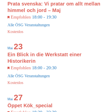
Photo
Prata svenska: Vi pratar om allt mellan
View
himmel och jord – Maj
WARENKORB
Empfohlen
18:00
-
19:30
Alle ÖSG Veranstaltungen
Kostenlos
23
Mai
Ein Blick in die Werkstatt einer
Historikerin
Empfohlen
18:00
-
20:30
Alle ÖSG Veranstaltungen
Kostenlos
27
Mai
Öppet Kök_special