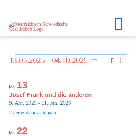
Zum
Inhalt
springen
Tog
Nav
HOME
Veranstaltungen
13.05.2025
 - 
04.10.2025
Suche
Ver
ÜBER UNS
Veran
Foto
Datum
Ans
List
auswählen.
EVENTS
Such
13
Nav
Mai
of
KURSE
und
Josef Frank und die anderen
9. Apr. 2025
-
11. Jan. 2026
Veranstaltungen
KALENDER
Ansic
Externe Veranstaltungen
in
KONTAKT
Navi
22
Mai
MEIN KONTO