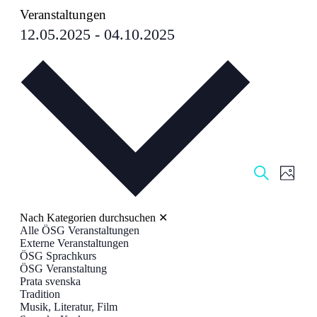
Veranstaltungen
12.05.2025
 - 
04.10.2025
Datum
auswählen.
Veranstal
Veran
Foto
Ansic
Suche
Suche
Navig
und
Nach Kategorien durchsuchen
✕
Ansichten
Alle ÖSG Veranstaltungen
Externe Veranstaltungen
Navigati
ÖSG Sprachkurs
ÖSG Veranstaltung
Prata svenska
Tradition
Musik, Literatur, Film