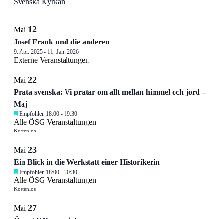
Svenska Kyrkan
List
12
Mai
of
Josef Frank und die anderen
Veranstaltungen
9. Apr. 2025
-
11. Jan. 2026
in
Externe Veranstaltungen
Photo
22
Mai
View
Prata svenska: Vi pratar om allt mellan himmel och jord –
Maj
Empfohlen
18:00
-
19:30
Alle ÖSG Veranstaltungen
Kostenlos
23
Mai
Ein Blick in die Werkstatt einer Historikerin
Empfohlen
18:00
-
20:30
Alle ÖSG Veranstaltungen
Kostenlos
27
Mai