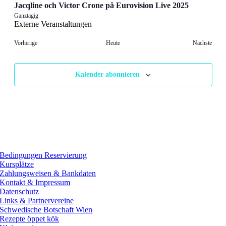
Jacqline och Victor Crone på Eurovision Live 2025
Ganztägig
Externe Veranstaltungen
Veranstaltungen
Veran
Vorherige
Heute
Nächste
Kalender abonnieren
Bedingungen Reservierung
Kursplätze
Zahlungsweisen & Bankdaten
Kontakt & Impressum
Datenschutz
Links & Partnervereine
Schwedische Botschaft Wien
Rezepte öppet kök