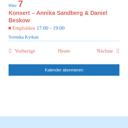
7
März
Konsert – Annika Sandberg & Daniel
Beskow
Empfohlen
17:00
-
19:00
Svenska Kyrkan
Veranstaltungen
Verans
Vorherige
Heute
Nächste
Kalender abonnieren