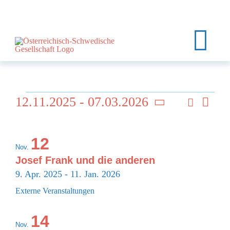
Zum
Inhalt
springen
Tog
Nav
HOME
Veranstaltungen
12.11.2025
 - 
07.03.2026
Suche
Ver
ÜBER UNS
Veran
Foto
Datum
Ans
List
auswählen.
EVENTS
Such
12
Nav
Nov.
of
KURSE
und
Josef Frank und die anderen
9. Apr. 2025
-
11. Jan. 2026
Veranstaltungen
KALENDER
Ansic
Externe Veranstaltungen
in
KONTAKT
Navi
14
Nov.
MEIN KONTO