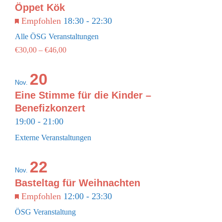
Photo
Öppet Kök
View
WARENKORB
Empfohlen
18:30
-
22:30
Alle ÖSG Veranstaltungen
€30,00 – €46,00
20
Nov.
Eine Stimme für die Kinder –
Benefizkonzert
19:00
-
21:00
Externe Veranstaltungen
22
Nov.
Basteltag für Weihnachten
Empfohlen
12:00
-
23:30
ÖSG Veranstaltung