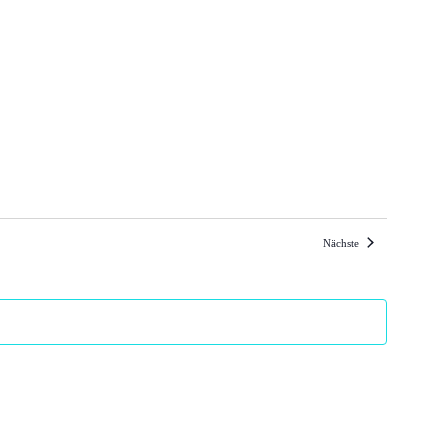
Veranstaltungen
Nächste
Piaristengasse 34, Souterrain, Wien
Pfarrwiesengasse 23C, Kundeneingang, Wien