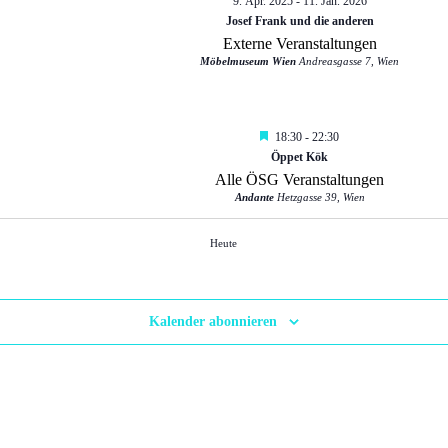
9. Apr. 2025
-
11. Jan. 2026
Josef Frank und die anderen
Externe Veranstaltungen
Möbelmuseum Wien
Andreasgasse 7, Wien
Empfohlen
18:30
-
22:30
Öppet Kök
Alle ÖSG Veranstaltungen
Andante
Hetzgasse 39, Wien
Heute
Empfohlen
12:00
-
23:30
Basteltag für Weihnachten
ÖSG Veranstaltung
ÖPG (Österreich-Portugiesische Gesellschaft)
Kalender abonnieren
Empfohlen
18:00
-
21:00
Nordische Weihnacht
ÖSG Veranstaltung
Festsaal Bezirksvorstehung Döbling