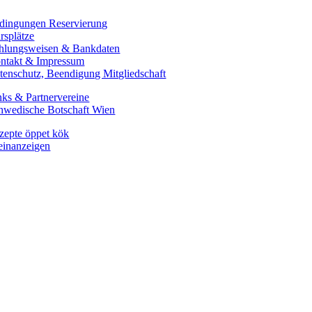
Nov.
dingungen Reservierung
28
rsplätze
hlungsweisen & Bankdaten
ntakt & Impressum
tenschutz, Beendigung Mitgliedschaft
Dez.
nks & Partnervereine
2
hwedische Botschaft Wien
zepte öppet kök
einanzeigen
Dez.
8