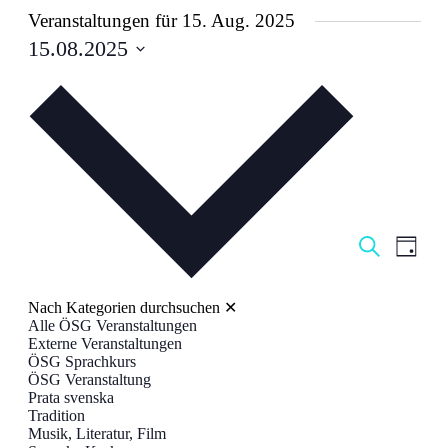
Veranstaltungen für 15. Aug. 2025
15.08.2025
Datum
wählen.
Veranstal
Veran
Suche
Tag
Ansic
Suche
Navig
und
Nach Kategorien durchsuchen
✕
Ansichten
Alle ÖSG Veranstaltungen
Externe Veranstaltungen
Navigati
ÖSG Sprachkurs
ÖSG Veranstaltung
Prata svenska
Tradition
Musik, Literatur, Film