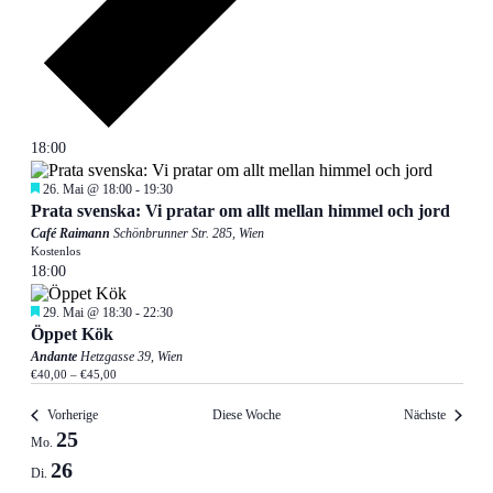
18:00
Empfohlen
26. Mai @ 18:00
-
19:30
Prata svenska: Vi pratar om allt mellan himmel och jord
Café Raimann
Schönbrunner Str. 285, Wien
Kostenlos
18:00
Empfohlen
29. Mai @ 18:30
-
22:30
Öppet Kök
Andante
Hetzgasse 39, Wien
€40,00 – €45,00
Vorherige
Diese Woche
Nächste
Woche
25
Mo.
von
26
Di.