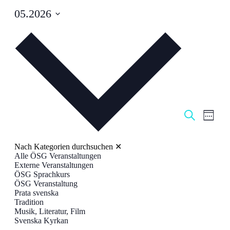
05.2026
Datum
auswählen.
Veranstal
Veran
Suche
Woche
Ansic
Suche
Navig
und
Nach Kategorien durchsuchen
✕
Ansichten
Alle ÖSG Veranstaltungen
Externe Veranstaltungen
Navigati
ÖSG Sprachkurs
ÖSG Veranstaltung
Prata svenska
Tradition
Musik, Literatur, Film
Svenska Kyrkan