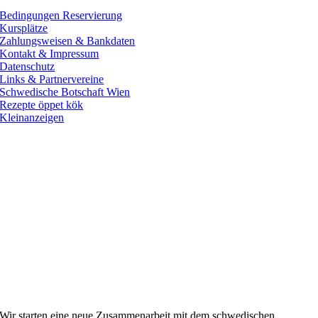
Bedingungen Reservierung
Kursplätze
Zahlungsweisen & Bankdaten
Kontakt & Impressum
Datenschutz
Links & Partnervereine
Schwedische Botschaft Wien
Rezepte öppet kök
Kleinanzeigen
Wir starten
eine neue Zusammenarbeit
mit dem
schwedischen