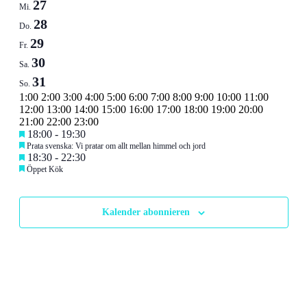
Veranstaltungen
27
Mi.
28
Do.
29
Fr.
30
Sa.
31
So.
0:00
1:00
2:00
3:00
4:00
5:00
6:00
7:00
8:00
9:00
10:00
11:00
12:00
13:00
14:00
15:00
16:00
17:00
18:00
19:00
20:00
0:00
21:00
22:00
23:00
Montag,
Keine
Dienstag,
Empfohlen
May
18:00
-
19:30
Veranstaltungen
26,
Empfohlen
Prata svenska: Vi pratar om allt mellan himmel och jord
Mai
Mai
Mittwoch,
Keine
Donnerstag,
Keine
Freitag,
Empfohlen
May
18:30
-
22:30
an
2026
25,
26,
Veranstaltungen
Veranstaltungen
29,
Empfohlen
diesem
Öppet Kök
Mai
Mai
Mai
2026
2026
Samstag,
Keine
Sonntag,
Keine
an
an
2026
Tag.
27,
28,
29,
Veranstaltungen
Veranstaltungen
diesem
diesem
Mai
Mai
2026
2026
2026
an
an
Tag.
Tag.
30,
31,
Kalender abonnieren
diesem
diesem
2026
2026
Tag.
Tag.