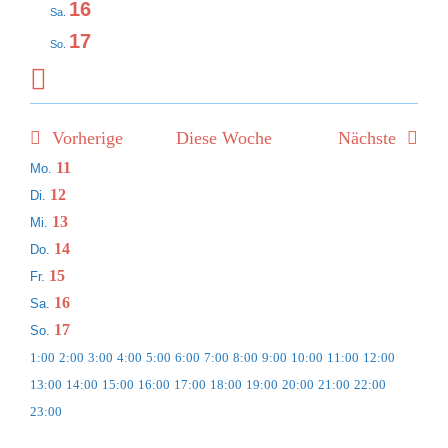
16
Sa.
17
WARENKORB
So.
Nächste
Woche
Vorherige
Diese Woche
Nächste
Woche
11
Mo.
12
Di.
von
13
Mi.
14
Do.
Veranstaltungen
15
Fr.
16
Sa.
17
So.
0:00
1:00
2:00
3:00
4:00
5:00
6:00
7:00
8:00
9:00
10:00
11:00
12:00
13:00
14:00
15:00
16:00
17:00
18:00
19:00
20:00
21:00
22:00
0:00
23:00
Montag,
Dienstag,
Mittwoch,
Donnerstag,
Freitag,
Samstag,
Sonntag,
Keine
Keine
Keine
Keine
Keine
Keine
Keine