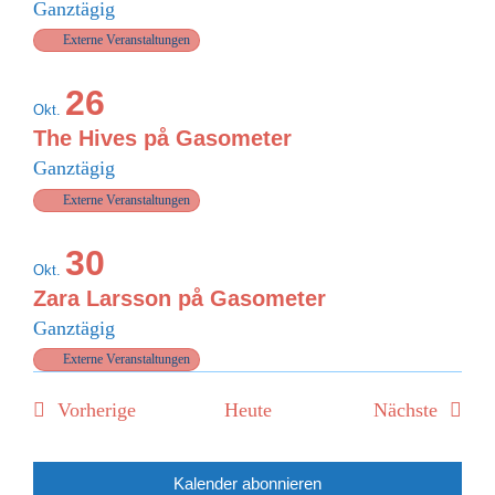
Ganztägig
Externe Veranstaltungen
26
Okt.
The Hives på Gasometer
Ganztägig
Externe Veranstaltungen
30
Okt.
Zara Larsson på Gasometer
Ganztägig
Externe Veranstaltungen
Veranstaltungen
Verans
Vorherige
Heute
Nächste
Kalender abonnieren