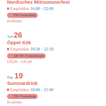
Photo
Nordisches Mittsommerfest
Empfohlen
16:00
-
22:00
View
WARENKORB
ÖSG Veranstaltung
Kostenlos
26
Juni
Öppet Kök
Empfohlen
18:30
-
22:30
Alle ÖSG Veranstaltungen
€30,00 – €45,00
19
Aug.
Summardrink
Empfohlen
18:00
-
21:00
ÖSG Veranstaltung
Kostenlos