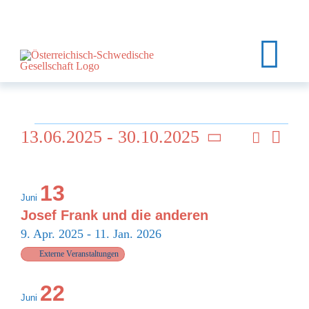
Zum
Inhalt
springen
Tog
Nav
HOME
Veranstaltungen
13.06.2025
 - 
30.10.2025
Suche
Ver
ÜBER UNS
Veran
Foto
Datum
Ans
List
auswählen.
EVENTS
Such
13
Nav
Juni
of
KURSE
und
Josef Frank und die anderen
9. Apr. 2025
-
11. Jan. 2026
Veranstaltungen
KALENDER
Ansic
Externe Veranstaltungen
in
KONTAKT
Navi
22
Juni
MEIN KONTO