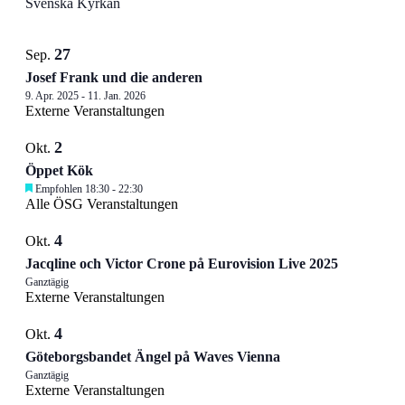
Svenska Kyrkan
List
27
Sep.
of
Josef Frank und die anderen
Veranstaltungen
9. Apr. 2025
-
11. Jan. 2026
in
Externe Veranstaltungen
Photo
2
Okt.
View
Öppet Kök
Empfohlen
18:30
-
22:30
Alle ÖSG Veranstaltungen
4
Okt.
Jacqline och Victor Crone på Eurovision Live 2025
Ganztägig
Externe Veranstaltungen
4
Okt.
Göteborgsbandet Ängel på Waves Vienna
Ganztägig
Externe Veranstaltungen