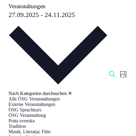
Veranstaltungen
27.09.2025
 - 
24.11.2025
Datum
auswählen.
Veranstal
Veran
Foto
Ansic
Suche
Suche
Navig
und
Nach Kategorien durchsuchen
✕
Ansichten
Alle ÖSG Veranstaltungen
Externe Veranstaltungen
Navigati
ÖSG Sprachkurs
ÖSG Veranstaltung
Prata svenska
Tradition
Musik, Literatur, Film