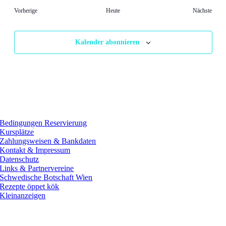
Veranstaltungen
Veran
Vorherige
Heute
Nächste
Kalender abonnieren
Bedingungen Reservierung
Kursplätze
Zahlungsweisen & Bankdaten
Kontakt & Impressum
Datenschutz
Links & Partnervereine
Schwedische Botschaft Wien
Rezepte öppet kök
Kleinanzeigen