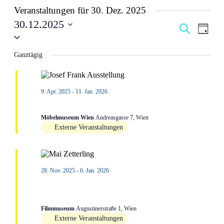
Veranstaltungen für 30. Dez. 2025
30.12.2025
Veranstal
Veran
Suche
Tag
Datum
Ansic
Suche
wählen.
Navig
und
Ganztägig
Ansichten
Navigati
9. Apr. 2025
-
11. Jan. 2026
Josef Frank und die anderen
Möbelmuseum Wien
Andreasgasse 7, Wien
Externe Veranstaltungen
28. Nov. 2025
-
6. Jan. 2026
Retrospektive Mai Zetterling im Österreichischen
Filmmuseum
Filmmuseum
Augustinerstraße 1, Wien
Externe Veranstaltungen