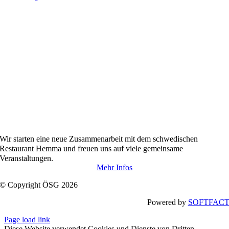
Wir starten
eine neue Zusammenarbeit
mit dem
schwedischen
Restaurant Hemma und freuen uns auf viele gemeinsame
Veranstaltungen.
Mehr Infos
© Copyright ÖSG 2026
Powered by
SOFTFAC
Page load link
Diese Website verwendet Cookies und Dienste von Dritten.