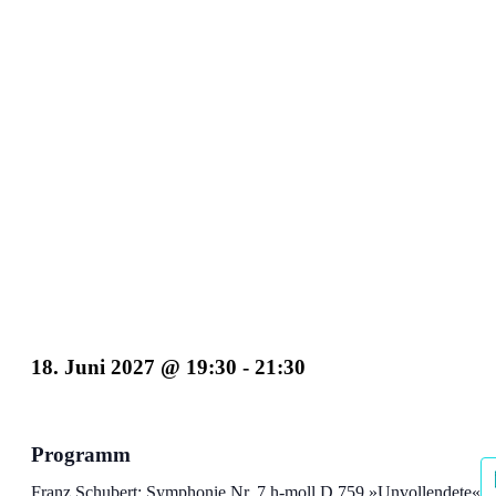
Wr. Philharmoniker Herbert Blomstedt
18. Juni 2027 @ 19:30
-
21:30
Programm
Franz Schubert:
Symphonie Nr. 7 h-moll D 759 »Unvollendete«