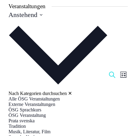
Veranstaltungen
Anstehend
Datum
wählen.
Veranstal
Veran
Suche
Liste
Ansic
Suche
Navig
und
Nach Kategorien durchsuchen
✕
Ansichten
Alle ÖSG Veranstaltungen
Externe Veranstaltungen
Navigati
ÖSG Sprachkurs
ÖSG Veranstaltung
Prata svenska
Tradition
Musik, Literatur, Film