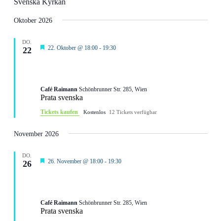
Svenska Kyrkan
Oktober 2026
DO.
Hervorgehoben
22. Oktober @ 18:00
-
19:30
22
Prata svenska: Vi pratar om allt mellan himmel
och jord
Café Raimann
Schönbrunner Str. 285, Wien
Prata svenska
Tickets kaufen
Kostenlos
12 Tickets verfügbar
November 2026
DO.
Hervorgehoben
26. November @ 18:00
-
19:30
26
Prata svenska: Vi pratar om allt mellan himmel
och jord
Café Raimann
Schönbrunner Str. 285, Wien
Prata svenska