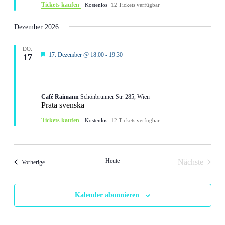
Tickets kaufen
Kostenlos
12 Tickets verfügbar
Dezember 2026
DO.
Hervorgehoben
17. Dezember @ 18:00
-
19:30
17
Prata svenska: Vi pratar om allt mellan himmel
och jord
Café Raimann
Schönbrunner Str. 285, Wien
Prata svenska
Tickets kaufen
Kostenlos
12 Tickets verfügbar
Heute
Nächste
Veranstaltungen
Vorherige
Veranstalt
Kalender abonnieren