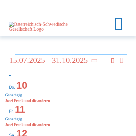
Zum
Inhalt
springen
Tog
Nav
HOME
Veranstaltungen
15.07.2025
 - 
31.10.2025
Suche
Ver
ÜBER UNS
Veran
Zusamm
Datum
Ans
auswählen.
EVENTS
Such
10
Nav
Do.
KURSE
und
Ganztägig
Josef Frank und die anderen
KALENDER
11
Ansic
Fr.
Ganztägig
KONTAKT
Navi
Josef Frank und die anderen
12
MEIN KONTO
Sa.