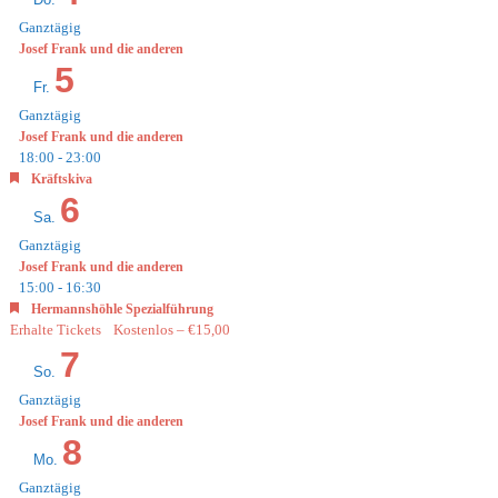
Ganztägig
Josef Frank und die anderen
5
Fr.
Ganztägig
Josef Frank und die anderen
18:00
-
23:00
Empfohlen
Kräftskiva
6
Sa.
Ganztägig
Josef Frank und die anderen
15:00
-
16:30
Empfohlen
Hermannshöhle Spezialführung
Erhalte Tickets
Kostenlos – €15,00
7
So.
Ganztägig
Josef Frank und die anderen
8
Mo.
Ganztägig